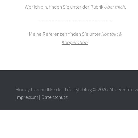
Wer ich bin, finden Sie unter der Rubrik
Über mich
.
-------------------------------------------------
Meine Referenzen finden Sie unter
Kontakt &
Kooperation
.
Honey-loveandlike.de | Lifestyleblog © 2026. Alle Rechte v
Impressum
|
Datenschutz