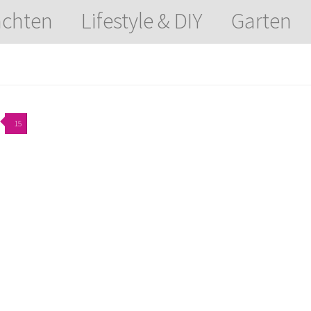
chten
Lifestyle & DIY
Garten
15