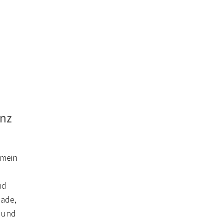
anz
t mein
nd
lade,
 und