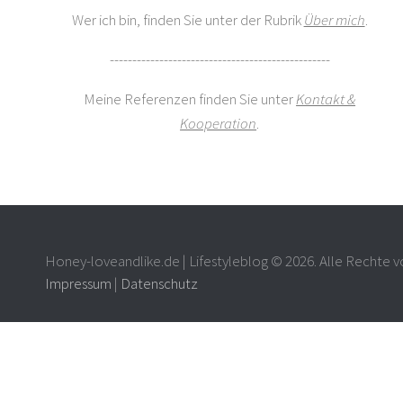
Wer ich bin, finden Sie unter der Rubrik
Über mich
.
-------------------------------------------------
Meine Referenzen finden Sie unter
Kontakt &
Kooperation
.
Honey-loveandlike.de | Lifestyleblog © 2026. Alle Rechte v
Impressum
|
Datenschutz