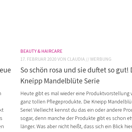
BEAUTY & HAIRCARE
17. FEBRUAR 2020
VON CLAUDIA // WERBUNG
neue
So schön rosa und sie duftet so gut! 
Kneipp Mandelblüte Serie
n
Heute gibt es mal wieder eine Produktvorstellung 
ganz tollen Pflegeprodukte. Die Kneipp Mandelblü
kt
Serie! Vielleicht kennst du das ein oder andere Pr
as
sogar, denn manche der Produkte gibt es schon e
en
länger. Was aber nicht heißt, dass sich ein Blick hie